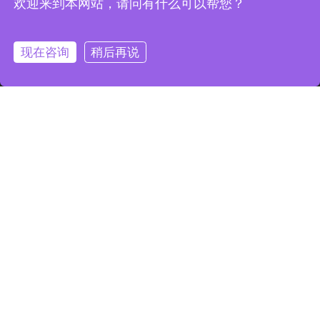
欢迎来到本网站，请问有什么可以帮您？
荣誉时刻
高效全自动压滤系统
常见问题
企业文化
兰美拉沉淀池
现在咨询
稍后再说
螺旋压榨机
工程案例
新闻动态
全国统一客服热线
400-710-0588
江苏省泰州市海陵区无量寺路66号
kintep@kintep.com
地图导航