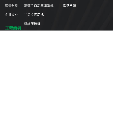
荣誉时刻
高效全自动压滤系统
常见问题
企业文化
兰美拉沉淀池
螺旋压榨机
工程案例
新闻动态
全国统一客服热线
400-710-0588
江苏省泰州市海陵区无量寺路66号
kintep@kintep.com
地图导航