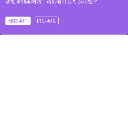
欢迎来到本网站，请问有什么可以帮您？
荣誉时刻
高效全自动压滤系统
常见问题
企业文化
兰美拉沉淀池
现在咨询
稍后再说
螺旋压榨机
工程案例
新闻动态
全国统一客服热线
400-710-0588
江苏省泰州市海陵区无量寺路66号
kintep@kintep.com
地图导航